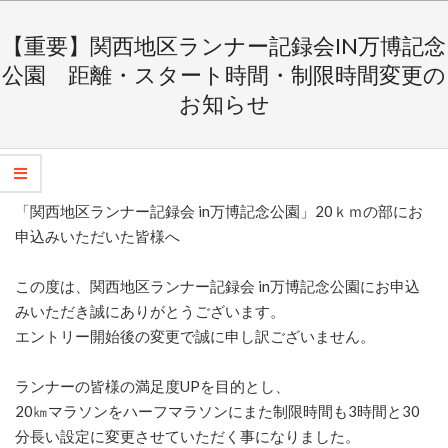
Skip
Secondary
to
Navigation
【重要】関西地区ランナー記録会IN万博記念
content
Menu
公園 距離・スタート時間・制限時間変更の
お知らせ
「関西地区ランナー記録会 in万博記念公園」20ｋｍの部にお
申込みいただいた皆様へ
この度は、関西地区ランナー記録会 in万博記念公園にお申込
みいただき誠にありがとうございます。
エントリー開始後の変更で誠に申し訳ございません。
ランナーの皆様の満足度UPを目的とし、
20㎞マラソンをハーフマラソンにまた制限時間も3時間と30
分長い設定に変更させていただく事になりました。