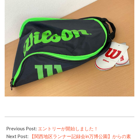
2021-
11-
Previous Post:
エントリーが開始しました！
08
Next Post:
【関西地区ランナー記録会in万博公園】からの素