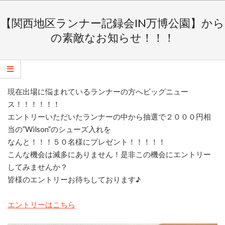
Skip
Secondary
to
Navigation
【関西地区ランナー記録会IN万博公園】から
content
Menu
の素敵なお知らせ！！！
現在出場に悩まれているランナーの方へビッグニュー
ス！！！！！！
エントリーいただいたランナーの中から抽選で２０００円相
当の”Wilson”のシューズ入れを
なんと！！！５０名様にプレゼント！！！！！
こんな機会は滅多にありません！是非この機会にエントリー
してみませんか？
皆様のエントリーお待ちしております♪
エントリーはこちら